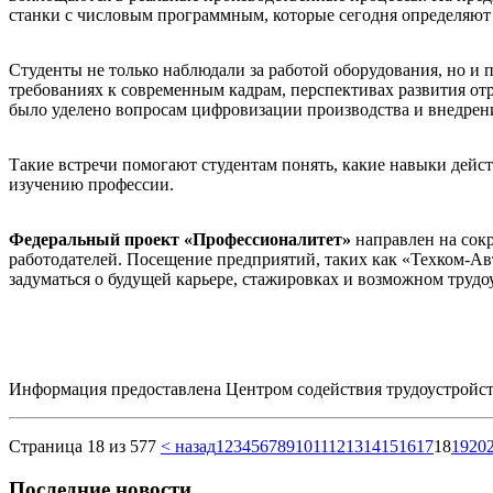
станки с числовым программным, которые сегодня определяют
Студенты не только наблюдали за работой оборудования, но и 
требованиях к современным кадрам, перспективах развития о
было уделено вопросам цифровизации производства и внедре
Такие встречи помогают студентам понять, какие навыки дейст
изучению профессии.
Федеральный проект «Профессионалитет»
направлен на сок
работодателей. Посещение предприятий, таких как «Техком-Авт
задуматься о будущей карьере, стажировках и возможном трудо
Информация предоставлена Центром содействия трудоустройс
Страница 18 из 577
< назад
1
2
3
4
5
6
7
8
9
10
11
12
13
14
15
16
17
18
19
20
Последние новости