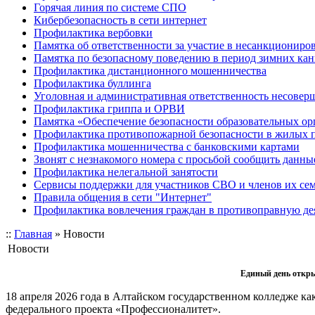
Горячая линия по системе СПО
Кибербезопасность в сети интернет
Профилактика вербовки
Памятка об ответственности за участие в несанкционир
Памятка по безопасному поведению в период зимних ка
Профилактика дистанционного мошенничества
Профилактика буллинга
Уголовная и административная ответственность несове
Профилактика гриппа и ОРВИ
Памятка «Обеспечение безопасности образовательных ор
Профилактика противопожарной безопасности в жилых 
Профилактика мошенничества с банковскими картами
Звонят с незнакомого номера с просьбой сообщить данны
Профилактика нелегальной занятости
Сервисы поддержки для участников СВО и членов их се
Правила общения в сети "Интернет"
Профилактика вовлечения граждан в противоправную де
::
Главная
»
Новости
Новости
Единый день откр
18 апреля 2026 года в Алтайском государственном колледже к
федерального проекта «Профессионалитет».