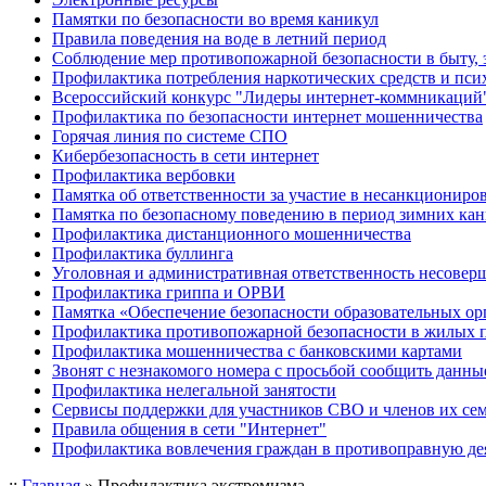
Памятки по безопасности во время каникул
Правила поведения на воде в летний период
Соблюдение мер противопожарной безопасности в быту, 
Профилактика потребления наркотических средств и пс
Всероссийский конкурс "Лидеры интернет-коммникаций
Профилактика по безопасности интернет мошенничества
Горячая линия по системе СПО
Кибербезопасность в сети интернет
Профилактика вербовки
Памятка об ответственности за участие в несанкционир
Памятка по безопасному поведению в период зимних ка
Профилактика дистанционного мошенничества
Профилактика буллинга
Уголовная и административная ответственность несове
Профилактика гриппа и ОРВИ
Памятка «Обеспечение безопасности образовательных ор
Профилактика противопожарной безопасности в жилых 
Профилактика мошенничества с банковскими картами
Звонят с незнакомого номера с просьбой сообщить данны
Профилактика нелегальной занятости
Сервисы поддержки для участников СВО и членов их се
Правила общения в сети "Интернет"
Профилактика вовлечения граждан в противоправную де
::
Главная
»
Профилактика экстремизма