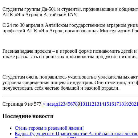
Студенты группы Да-501 и студенты, проживающие в общежит
АПК «Я в Агро» в Алтайском ГАУ.
С 24 по 30 апреля в Алтайском государственном аграрном унив
профессий АПК «Я в Агро», организованная Минсельхозом Ро
Главная задача проекта – в игровой форме познакомить детей
также рассказать о процессах производства продуктов питания
Студентам очень понравилось участвовать в увлекательных акти
устроена современная пищевая индустрия. Они отметили, что 
почувствовать себя частью большой и важной отрасли.
Страница 9 из 577
< назад
1
2
3
4
5
6
7
8
9
10
11
12
13
14
15
16
17
18
19
20
2
Последние новости
Стань героем в реальной жизни!
Кадры будущего: в Правительстве Алтайского края чест