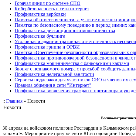
Горячая линия по системе СПО
Кибербезопасность в сети интернет
Профилактика вербовки
Памятка об ответственности за участие в несанкционир
Памятка по безопасному поведению в период зимних ка
Профилактика дистанционного мошенничества
Профилактика буллинга
Уголовная и административная ответственность несове
Профилактика гриппа и ОРВИ
Памятка «Обеспечение безопасности образовательных ор
Профилактика противопожарной безопасности в жилых 
Профилактика мошенничества с банковскими картами
Звонят с незнакомого номера с просьбой сообщить данны
Профилактика нелегальной занятости
Сервисы поддержки для участников СВО и членов их се
Правила общения в сети "Интернет"
Профилактика вовлечения граждан в противоправную де
::
Главная
»
Новости
Новости
Военно-патриотическ
30 апреля на войсковом полигоне Росгвардии в Калманском р
за нами!». Мероприятие приурочено к 81-й годовщине Победы