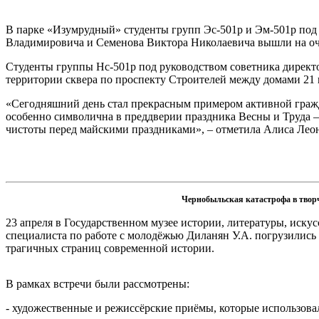
В парке «Изумрудный» студенты групп Эс-501р и Эм-501р под
Владимировича и Семенова Виктора Николаевича вышли на очи
Студенты группы Нс-501р под руководством советника дирек
территории сквера по проспекту Строителей между домами 21 
«Сегодняшний день стал прекрасным примером активной гражд
особенно символична в преддверии праздника Весны и Труда –
чистоты перед майскими праздниками», – отметила Алиса Лео
Чернобыльская катастрофа в твор
23 апреля в Государственном музее истории, литературы, иску
специалиста по работе с молодёжью Диланян У.А. погрузились
трагичных страниц современной истории.
В рамках встречи были рассмотрены:
- художественные и режиссёрские приёмы, которые использов