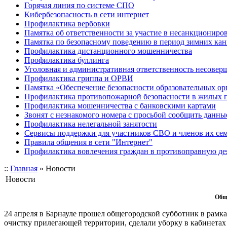
Горячая линия по системе СПО
Кибербезопасность в сети интернет
Профилактика вербовки
Памятка об ответственности за участие в несанкционир
Памятка по безопасному поведению в период зимних ка
Профилактика дистанционного мошенничества
Профилактика буллинга
Уголовная и административная ответственность несове
Профилактика гриппа и ОРВИ
Памятка «Обеспечение безопасности образовательных ор
Профилактика противопожарной безопасности в жилых 
Профилактика мошенничества с банковскими картами
Звонят с незнакомого номера с просьбой сообщить данны
Профилактика нелегальной занятости
Сервисы поддержки для участников СВО и членов их се
Правила общения в сети "Интернет"
Профилактика вовлечения граждан в противоправную де
::
Главная
»
Новости
Новости
Общ
24 апреля в Барнауле прошел общегородской субботник в рамк
очистку прилегающей территории, сделали уборку в кабинетах 