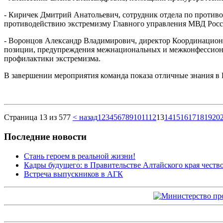
- Киричек Дмитрий Анатольевич, сотрудник отдела по против
противодействию экстремизму Главного управления МВД Росс
- Воронцов Александр Владимирович, директор Координацион
позиции, предупреждения межнациональных и межконфессиона
профилактики экстремизма.
В завершении мероприятия команда показа отличные знания в 
Страница 13 из 577
< назад
1
2
3
4
5
6
7
8
9
10
11
12
13
14
15
16
17
18
19
20
Последние новости
Стань героем в реальной жизни!
Кадры будущего: в Правительстве Алтайского края чест
Встреча выпускников в АГК