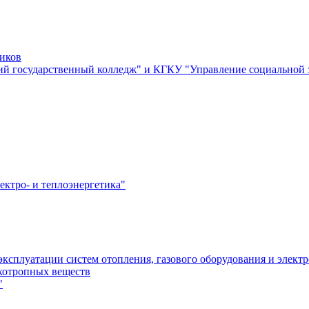
ников
й государственный колледж" и КГКУ "Управление социальной
ектро- и теплоэнергетика"
эксплуатации систем отопления, газового оборудования и элект
ихотропных веществ
"