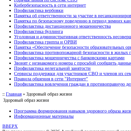
Кибербезопасность в сети интернет
Профилактика вербовки
Памятка об ответственности за участие в несанкционир
Памятка по безопасному поведению в период зимних ка
Профилактика дистанционного мошенничества
Профилактика буллинга
Уголовная и административная ответственность несове
Профилактика гриппа и ОРВИ
Памятка «Обеспечение безопасности образовательных ор
Профилактика противопожарной безопасности в жилых 
Профилактика мошенничества с банковскими картами
Звонят с незнакомого номера с просьбой сообщить данны
Профилактика нелегальной занятости
Сервисы поддержки для участников СВО и членов их се
Правила общения в сети "Интернет"
Профилактика вовлечения граждан в противоправную де
::
Главная
»
Здоровый образ жизни
Здоровый образ жизни
Программа формирования навыков здорового образа жиз
Информационные материалы
BBEPX