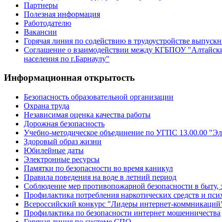
Партнеры
Полезная информация
Работодателю
Вакансии
Горячая линия по содействию в трудоустройстве выпуск
Соглашение о взаимодействии между КГБПОУ "Алтайски
населения по г.Барнаулу"
Информационная открытость
Безопасность образовательной организации
Охрана труда
Независимая оценка качества работы
Дорожная безопасность
Учебно-методическое объединение по УГПС 13.00.00 "Эл
Здоровый образ жизни
Юбилейные даты
Электронные ресурсы
Памятки по безопасности во время каникул
Правила поведения на воде в летний период
Соблюдение мер противопожарной безопасности в быту, 
Профилактика потребления наркотических средств и пс
Всероссийский конкурс "Лидеры интернет-коммникаций
Профилактика по безопасности интернет мошенничества
Горячая линия по системе СПО