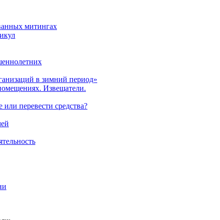
ованных митингах
никул
ршеннолетних
ганизаций в зимний период»
помещениях. Извещатели.
е или перевести средства?
мей
ятельность
ни