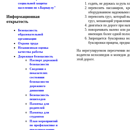
ездить, не держась за руль х
социальной защиты
перевозить пассажиров, к
населения по г.Барнаулу"
оборудованном надежными 
Информационная
перевозить груз, который в
груз, мешающий управлени
открытость
двигаться по дороге при на
поворачивать налево или ра
Безопасность
имеющих более одной полос
образовательной
Запрещается буксировка ве
организации
буксировки прицепа, предна
Охрана труда
Независимая оценка
На нерегулируемом пересечении ве
качества работы
водители велосипедов и мопедов д
Дорожная безопасность
этой дороге.
Паспорт дорожной
безопасности
Сведения о
показателях
состояния
безопасности
дорожного
движения
Безопасность
пешеходов
Памятка для
родителей
Памятка для
студентов
План мероприятий
по профилактике и
предупреждению