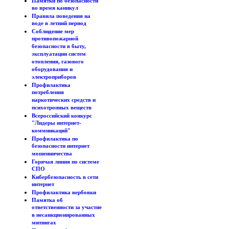
Памятки по безопасности
во время каникул
Правила поведения на
воде в летний период
Соблюдение мер
противопожарной
безопасности в быту,
эксплуатации систем
отопления, газового
оборудования и
электроприборов
Профилактика
потребления
наркотических средств и
психотропных веществ
Всероссийский конкурс
"Лидеры интернет-
коммникаций"
Профилактика по
безопасности интернет
мошенничества
Горячая линия по системе
СПО
Кибербезопасность в сети
интернет
Профилактика вербовки
Памятка об
ответственности за участие
в несанкционированных
митингах