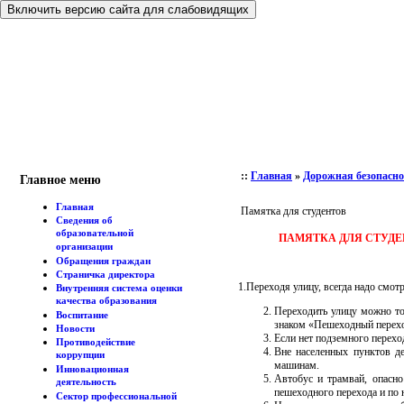
Включить версию сайта для слабовидящих
::
Главная
»
Дорожная безопасно
Главное меню
Главная
Памятка для студентов
Сведения об
образовательной
ПАМЯТКА ДЛЯ СТУДЕ
организации
Обращения граждан
Страничка директора
1.Переходя улицу, всегда надо смотр
Внутренняя система оценки
качества образования
Переходить улицу можно т
Воспитание
знаком «Пешеходный перех
Новости
Если нет подземного перехо
Противодействие
Вне населенных пунктов д
коррупции
машинам.
Инновационная
Автобус и трамвай, опасно
деятельность
пешеходного перехода и по 
Сектор профессиональной