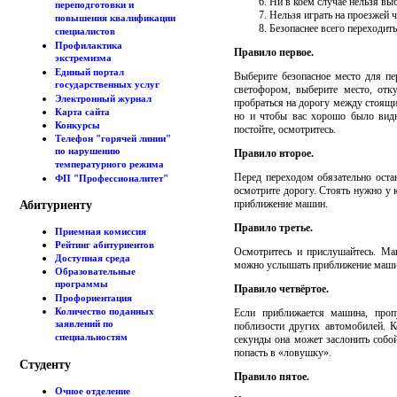
Ни в коем случае нельзя выб
переподготовки и
Нельзя играть на проезжей ч
повышения квалификации
Безопаснее всего переходит
специалистов
Профилактика
Правило первое.
экстремизма
Единый портал
Выберите безопасное место для пе
государственных услуг
светофором, выберите место, отк
Электронный журнал
пробраться на дорогу между стоящ
Карта сайта
но и чтобы вас хорошо было вид
Конкурсы
постойте, осмотритесь.
Телефон "горячей линии"
по нарушению
Правило второе.
температурного режима
Перед переходом обязательно оста
ФП "Профессионалитет"
осмотрите дорогу. Стоять нужно у 
приближение машин.
Абитуриенту
Правило третье.
Приемная комиссия
Рейтинг абитуриентов
Осмотритесь и прислушайтесь. Ма
Доступная среда
можно услышать приближение машины
Образовательные
программы
Правило четвёртое.
Профориентация
Количество поданных
Если приближается машина, пропу
заявлений по
поблизости других автомобилей. К
специальностям
секунды она может заслонить собой
попасть в «ловушку».
Студенту
Правило пятое.
Очное отделение