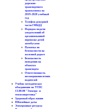
дорожно-
транспортного
травматизма на
2019-2020 учебный
год
Телефон дежурной
части ГИБДД
Порядок подачи
уведомлений об
организованной
перевозке детей
автобусами
Памятка по
безопасности на
железной дороге
Безопасность
поведения на
объектах
транспорта
Ответственность
несовершеннолетних
водителей
Учебно-методическое
объединение по УГПС
13.00.00 "Электро- и
теплоэнергетика"
Здоровый образ жизни
Юбилейные даты
Электронные ресурсы