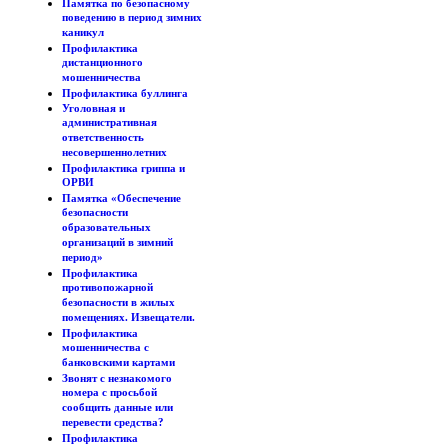
Памятка по безопасному
поведению в период зимних
каникул
Профилактика
дистанционного
мошенничества
Профилактика буллинга
Уголовная и
административная
ответственность
несовершеннолетних
Профилактика гриппа и
ОРВИ
Памятка «Обеспечение
безопасности
образовательных
организаций в зимний
период»
Профилактика
противопожарной
безопасности в жилых
помещениях. Извещатели.
Профилактика
мошенничества с
банковскими картами
Звонят с незнакомого
номера с просьбой
сообщить данные или
перевести средства?
Профилактика