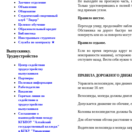
Не выходите на проезжую часть, п
Заочное отделение
Только удостоверившись в полной б
Объявления
под прямым углом.
Общежитие
Студенческий спортивный
Правило шестое.
клуб "Лидер"
Целевое обучение
Переходя улицу, продолжайте наблю
Образовательный кредит
Обстановка на дороге быстро м
Библиотека
повернуть или из-за поворота могу
Иностранным студентам
Служба по контракту ★
Правило седьмое.
Если во время перехода вдруг во
Выпускнику.
неисправности машина), осторожно 
Трудоустройство
отступите назад. Вести себя нужно 
Центр содействия
трудоустройству
выпускников
ПРАВИЛА ДОРОЖНОГО ДВИЖ
Партнеры
Полезная информация
Управлять велосипедом, при движен
Работодателю
не моложе 16 лет.
Вакансии
Велосипеды, мопеды должны двигать
Горячая линия по
содействию в
Допускается движение по обочине, е
трудоустройстве
выпускников
Колонны велосипедистов должны быт
Соглашение о
взаимодействии между
Для облегчения обгона расстояние 
КГБПОУ "Алтайский
государственный колледж"
Водителям велосипеда и мопеда зап
и КГКУ "Управление