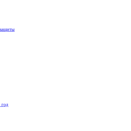
 защиты
 год