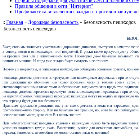
Сервисы поддержки для участников СВО и членов их се
Правила общения в сети "Интернет"
Профилактика вовлечения граждан в противоправную де
::
Главная
»
Дорожная безопасность
»
Безопасность пешеходов
Безопасность пешеходов
БЕЗО
Ежедневно мы являемся участниками дорожного движения, выступая в качестве пешехо
в совокупности и от пешеходов, и от водителей. И риски также присутствуют у об
на красный свет или в неположенном месте. Некоторые даже банально забывают, чт
появиться машина. И тогда уже поздно будет смотреть в ее сторону.
Поэтому и водителям, и пешеходам необходимо соблюдать основные правила, при ко
пешеходы должны двигаться по тротуарам или пешеходным дорожкам, а при их отсут
при движении по обочинам или краю проезжей части в темное время суток и
световозвращающими элементами и обеспечивать видимость этих предметов водителя
пешеходы должны пересекать проезжую часть по пешеходным переходам, а при их отсу
на нерегулируемых пешеходных переходах пешеходы могут выходить на проезжую часть
что переход будет для них безопасен.
Правилам дорожного движения нас учат еще с детства, а когда мы взрослеем, сра
противоположную сторону. Как ни банально это правило, но, если бы его соблюдал
неположенном месте, даже если Вы очень спешите.
При неблагоприятных погодных условиях пешеходам нужно быть предельно внимате
условиях водителю трудно ехать. Расстояние, нужное для остановки автомобиля, на
переход. Запомните, автомобиль не может остановиться мгновенно!