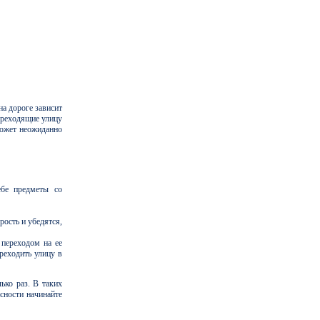
а дороге зависит
ереходящие улицу
может неожиданно
ебе предметы со
ость и убедятся,
 переходом на ее
реходить улицу в
ько раз. В таких
сности начинайте