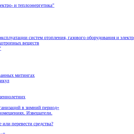
ектро- и теплоэнергетика"
эксплуатации систем отопления, газового оборудования и элект
ихотропных веществ
"
ованных митингах
никул
ршеннолетних
ганизаций в зимний период»
помещениях. Извещатели.
е или перевести средства?