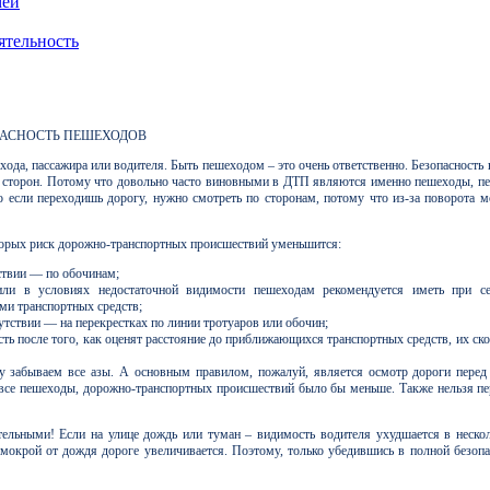
мей
ятельность
ПАСНОСТЬ ПЕШЕХОДОВ
да, пассажира или водителя. Быть пешеходом – это очень ответственно. Безопасность н
еих сторон. Потому что довольно часто виновными в ДТП являются именно пешеходы, п
о если переходишь дорогу, нужно смотреть по сторонам, потому что из-за поворота 
торых риск дорожно-транспортных происшествий уменьшится:
ствии — по обочинам;
ли в условиях недостаточной видимости пешеходам рекомендуется иметь при с
ми транспортных средств;
тствии — на перекрестках по линии тротуаров или обочин;
 после того, как оценят расстояние до приближающихся транспортных средств, их скор
зу забываем все азы. А основным правилом, пожалуй, является осмотр дороги перед
и все пешеходы, дорожно-транспортных происшествий было бы меньше. Также нельзя пе
льными! Если на улице дождь или туман – видимость водителя ухудшается в нескол
 мокрой от дождя дороге увеличивается. Поэтому, только убедившись в полной безопа