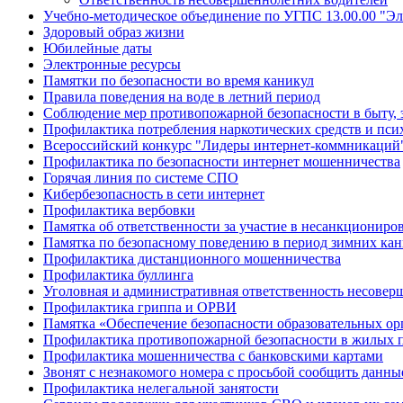
Учебно-методическое объединение по УГПС 13.00.00 "Эл
Здоровый образ жизни
Юбилейные даты
Электронные ресурсы
Памятки по безопасности во время каникул
Правила поведения на воде в летний период
Соблюдение мер противопожарной безопасности в быту, 
Профилактика потребления наркотических средств и пс
Всероссийский конкурс "Лидеры интернет-коммникаций
Профилактика по безопасности интернет мошенничества
Горячая линия по системе СПО
Кибербезопасность в сети интернет
Профилактика вербовки
Памятка об ответственности за участие в несанкционир
Памятка по безопасному поведению в период зимних ка
Профилактика дистанционного мошенничества
Профилактика буллинга
Уголовная и административная ответственность несове
Профилактика гриппа и ОРВИ
Памятка «Обеспечение безопасности образовательных ор
Профилактика противопожарной безопасности в жилых 
Профилактика мошенничества с банковскими картами
Звонят с незнакомого номера с просьбой сообщить данны
Профилактика нелегальной занятости