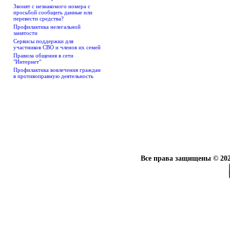
Звонят с незнакомого номера с
просьбой сообщить данные или
перевести средства?
Профилактика нелегальной
занятости
Сервисы поддержки для
участников СВО и членов их семей
Правила общения в сети
"Интернет"
Профилактика вовлечения граждан
в противоправную деятельность
Все права защищены © 202