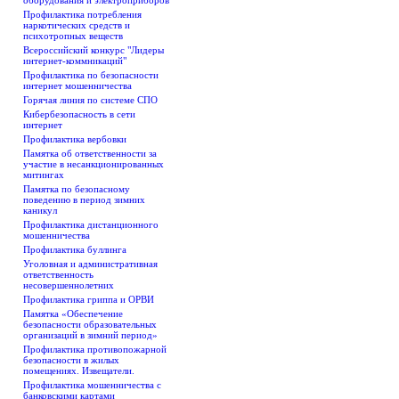
оборудования и электроприборов
Профилактика потребления
наркотических средств и
психотропных веществ
Всероссийский конкурс "Лидеры
интернет-коммникаций"
Профилактика по безопасности
интернет мошенничества
Горячая линия по системе СПО
Кибербезопасность в сети
интернет
Профилактика вербовки
Памятка об ответственности за
участие в несанкционированных
митингах
Памятка по безопасному
поведению в период зимних
каникул
Профилактика дистанционного
мошенничества
Профилактика буллинга
Уголовная и административная
ответственность
несовершеннолетних
Профилактика гриппа и ОРВИ
Памятка «Обеспечение
безопасности образовательных
организаций в зимний период»
Профилактика противопожарной
безопасности в жилых
помещениях. Извещатели.
Профилактика мошенничества с
банковскими картами