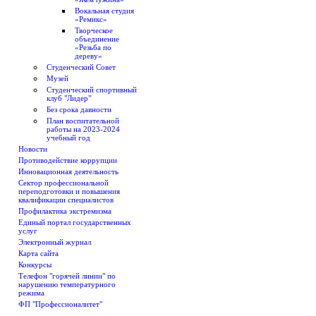
Вокальная студия
«Ремикс»
Творческое
объединение
«Резьба по
дереву»
Студенческий Совет
Музей
Студенческий спортивный
клуб "Лидер"
Без срока давности
План воспитательной
работы на 2023-2024
учебный год
Новости
Противодействие коррупции
Инновационная деятельность
Сектор профессиональной
переподготовки и повышения
квалификации специалистов
Профилактика экстремизма
Единый портал государственных
услуг
Электронный журнал
Карта сайта
Конкурсы
Телефон "горячей линии" по
нарушению температурного
режима
ФП "Профессионалитет"