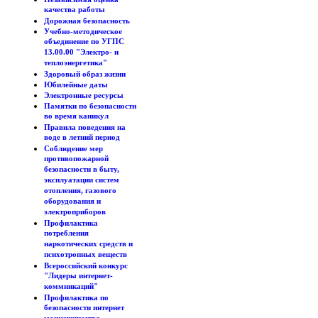
качества работы
Дорожная безопасность
Учебно-методическое
объединение по УГПС
13.00.00 "Электро- и
теплоэнергетика"
Здоровый образ жизни
Юбилейные даты
Электронные ресурсы
Памятки по безопасности
во время каникул
Правила поведения на
воде в летний период
Соблюдение мер
противопожарной
безопасности в быту,
эксплуатации систем
отопления, газового
оборудования и
электроприборов
Профилактика
потребления
наркотических средств и
психотропных веществ
Всероссийский конкурс
"Лидеры интернет-
коммникаций"
Профилактика по
безопасности интернет