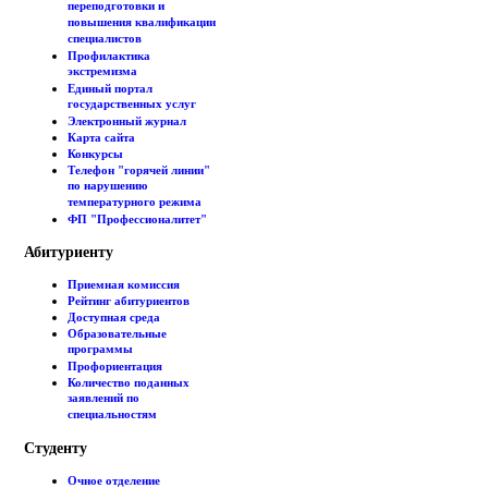
переподготовки и
повышения квалификации
специалистов
Профилактика
экстремизма
Единый портал
государственных услуг
Электронный журнал
Карта сайта
Конкурсы
Телефон "горячей линии"
по нарушению
температурного режима
ФП "Профессионалитет"
Абитуриенту
Приемная комиссия
Рейтинг абитуриентов
Доступная среда
Образовательные
программы
Профориентация
Количество поданных
заявлений по
специальностям
Студенту
Очное отделение