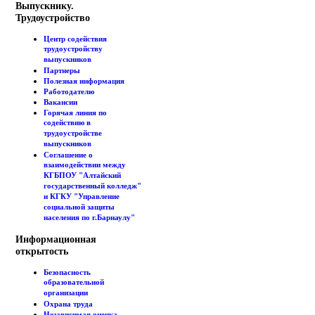
Выпускнику.
Трудоустройство
Центр содействия
трудоустройству
выпускников
Партнеры
Полезная информация
Работодателю
Вакансии
Горячая линия по
содействию в
трудоустройстве
выпускников
Соглашение о
взаимодействии между
КГБПОУ "Алтайский
государственный колледж"
и КГКУ "Управление
социальной защиты
населения по г.Барнаулу"
Информационная
открытость
Безопасность
образовательной
организации
Охрана труда
Независимая оценка