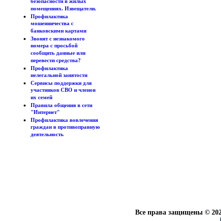
безопасности в жилых
помещениях. Извещатели.
Профилактика
мошенничества с
банковскими картами
Звонят с незнакомого
номера с просьбой
сообщить данные или
перевести средства?
Профилактика
нелегальной занятости
Сервисы поддержки для
участников СВО и членов
их семей
Правила общения в сети
"Интернет"
Профилактика вовлечения
граждан в противоправную
деятельность
Все права защищены © 202