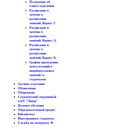
Положение об
очном отделении
Расписание и
замены в
расписании
занятий. Корпус Г.
Расписание и
замены в
расписании
занятий. Корпус А.
Расписание и
замены в
расписании
занятий. Корпус Б.
График проведения
консультаций и
индивидуальных
занятий со
студентами
Заочное отделение
Объявления
Общежитие
Студенческий спортивный
клуб "Лидер"
Целевое обучение
Образовательный кредит
Библиотека
Иностранным студентам
Служба по контракту ★