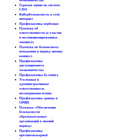
мошенничества
Горячая линия по системе
СПО
Кибербезопасность в сети
интернет
Профилактика вербовки
Памятка об
ответственности за участие
в несанкционированных
митингах
Памятка по безопасному
поведению в период зимних
каникул
Профилактика
дистанционного
мошенничества
Профилактика буллинга
Уголовная и
административная
ответственность
несовершеннолетних
Профилактика гриппа и
ОРВИ
Памятка «Обеспечение
безопасности
образовательных
организаций в зимний
период»
Профилактика
противопожарной