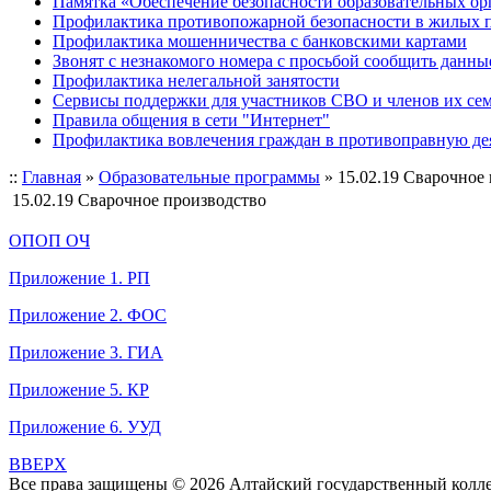
Памятка «Обеспечение безопасности образовательных ор
Профилактика противопожарной безопасности в жилых 
Профилактика мошенничества с банковскими картами
Звонят с незнакомого номера с просьбой сообщить данны
Профилактика нелегальной занятости
Сервисы поддержки для участников СВО и членов их се
Правила общения в сети "Интернет"
Профилактика вовлечения граждан в противоправную де
::
Главная
»
Образовательные программы
»
15.02.19 Сварочное
15.02.19 Сварочное производство
ОПОП ОЧ
Приложение 1. РП
Приложение 2. ФОС
Приложение 3. ГИА
Приложение 5. КР
Приложение 6. УУД
BBEPX
Все права защищены © 2026 Алтайский государственный колл