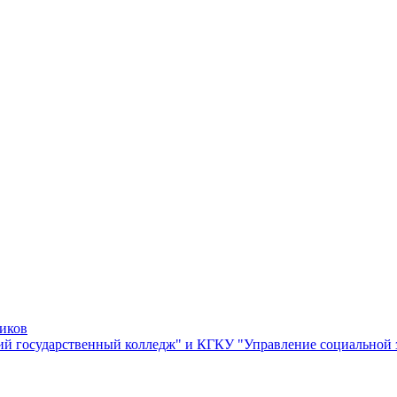
ников
й государственный колледж" и КГКУ "Управление социальной