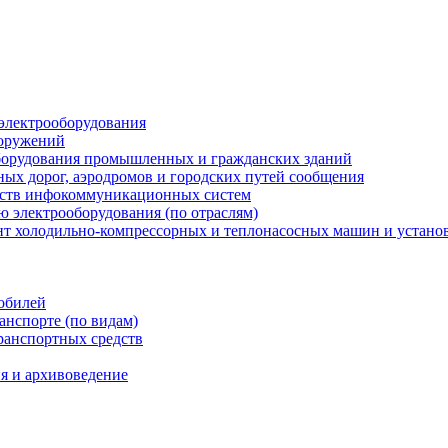
 электрооборудования
ооружений
оборудования промышленных и гражданских зданий
ных дорог, аэродромов и городских путей сообщения
едств инфокоммуникационных систем
ю электрооборудования (по отраслям)
онт холодильно-компрессорных и теплонасосных машин и установ
мобилей
анспорте (по видам)
транспортных средств
я и архивоведение