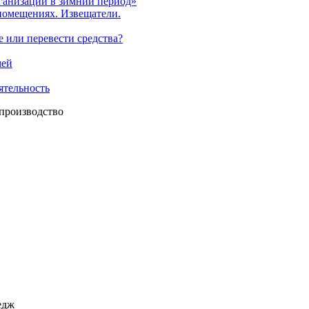
ганизаций в зимний период»
помещениях. Извещатели.
е или перевести средства?
мей
ятельность
 производство
едж