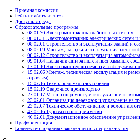
Приемная комиссия
Рейтинг абитуриентов
Доступная среда
Образовательные программы
08.01.30 Электромонтажник слаботочных систем
08.01.31 Электромонтажник электрических сетей и
08.02.01 Строительство и эксплуатация зданий и с
08.02.09 Монтаж, наладка и эксплуатация электро
08.02.12 Строительство и эксплуатация автомобиль
09.01.04 Наладчик аппаратных и программных ср
13.01.10 Электромонтёр по ремонту и обслуживани
15.02.06 Монтаж, техническая эксплуатация и рем
отраслям)
15.02.16 Технология машиностроения
15.02.19 Сварочное производство
23.01.17 Мастер по ремонту и обслуживанию авто
23.02.01 Организация перевозок и управление на тр
23.02.07 Техническое обслуживание и ремонт авто
43.02.16 Туризм и гостеприимство
46.02.01 Документационное обеспечение управлени
Профориентация
Количество поданных заявлений по специальностям