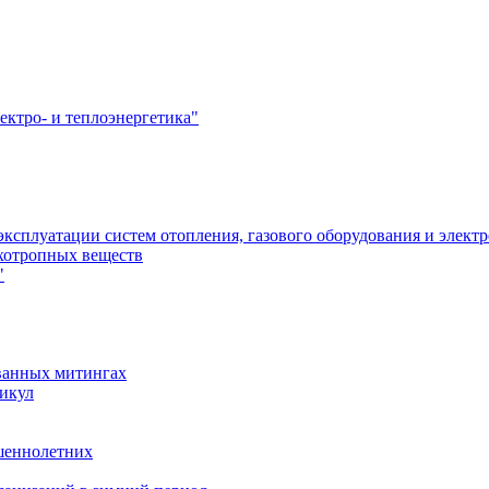
ектро- и теплоэнергетика"
эксплуатации систем отопления, газового оборудования и элект
ихотропных веществ
"
ованных митингах
никул
ршеннолетних