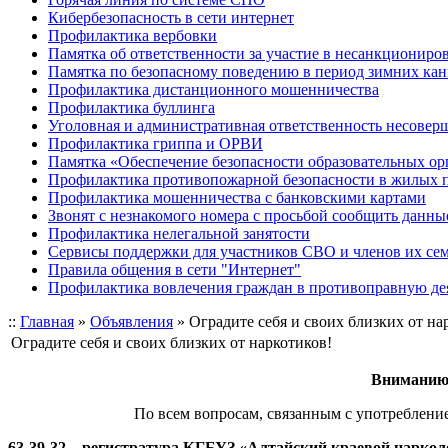
Кибербезопасность в сети интернет
Профилактика вербовки
Памятка об ответственности за участие в несанкционир
Памятка по безопасному поведению в период зимних ка
Профилактика дистанционного мошенничества
Профилактика буллинга
Уголовная и административная ответственность несове
Профилактика гриппа и ОРВИ
Памятка «Обеспечение безопасности образовательных ор
Профилактика противопожарной безопасности в жилых 
Профилактика мошенничества с банковскими картами
Звонят с незнакомого номера с просьбой сообщить данны
Профилактика нелегальной занятости
Сервисы поддержки для участников СВО и членов их се
Правила общения в сети "Интернет"
Профилактика вовлечения граждан в противоправную де
::
Главная
»
Объявления
»
Оградите себя и своих близких от на
Оградите себя и своих близких от наркотиков!
Вниманию 
По всем вопросам, связанным с употреблени
63-39-32 – регистратура КГБУЗ «Алтайский краевой наркол