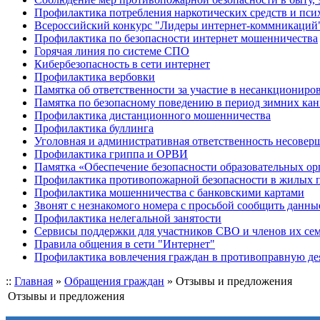
Профилактика потребления наркотических средств и пс
Всероссийский конкурс "Лидеры интернет-коммникаций
Профилактика по безопасности интернет мошенничества
Горячая линия по системе СПО
Кибербезопасность в сети интернет
Профилактика вербовки
Памятка об ответственности за участие в несанкционир
Памятка по безопасному поведению в период зимних ка
Профилактика дистанционного мошенничества
Профилактика буллинга
Уголовная и административная ответственность несове
Профилактика гриппа и ОРВИ
Памятка «Обеспечение безопасности образовательных ор
Профилактика противопожарной безопасности в жилых 
Профилактика мошенничества с банковскими картами
Звонят с незнакомого номера с просьбой сообщить данны
Профилактика нелегальной занятости
Сервисы поддержки для участников СВО и членов их се
Правила общения в сети "Интернет"
Профилактика вовлечения граждан в противоправную де
::
Главная
»
Обращения граждан
»
Отзывы и предложения
Отзывы и предложения