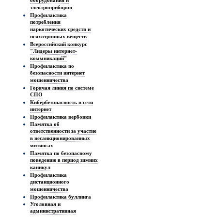
оборудования и
электроприборов
Профилактика
потребления
наркотических средств и
психотропных веществ
Всероссийский конкурс
"Лидеры интернет-
коммникаций"
Профилактика по
безопасности интернет
мошенничества
Горячая линия по системе
СПО
Кибербезопасность в сети
интернет
Профилактика вербовки
Памятка об
ответственности за участие
в несанкционированных
митингах
Памятка по безопасному
поведению в период зимних
каникул
Профилактика
дистанционного
мошенничества
Профилактика буллинга
Уголовная и
административная