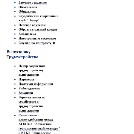
Заочное отделение
Объявления
Общежитие
Студенческий спортивный
клуб "Лидер"
Целевое обучение
Образовательный кредит
Библиотека
Иностранным студентам
Служба по контракту ★
Выпускнику.
Трудоустройство
Центр содействия
трудоустройству
выпускников
Партнеры
Полезная информация
Работодателю
Вакансии
Горячая линия по
содействию в
трудоустройстве
выпускников
Соглашение о
взаимодействии между
КГБПОУ "Алтайский
государственный колледж"
и КГКУ "Управление