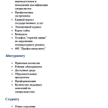
переподготовки и
повышения квалификации
специалистов
Профилактика
экстремизма
Единый портал
государственных услуг
Электронный журнал
Карта сайта
Конкурсы
Телефон "горячей линии"
по нарушению
температурного режима
ФП "Профессионалитет"
Абитуриенту
Приемная комиссия
Рейтинг абитуриентов
Доступная среда
Образовательные
программы
Профориентация
Количество поданных
заявлений по
специальностям
Студенту
Очное отделение