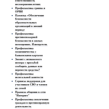
ответственность
несовершеннолетних
Профилактика гриппа и
ОРВИ
Памятка «Обеспечение
безопасности
образовательных
организаций в зимний
период»
Профилактика
противопожарной
безопасности в жилых
помещениях. Извещатели.
Профилактика
мошенничества с
банковскими картами
Звонят с незнакомого
номера с просьбой
сообщить данные или
перевести средства?
Профилактика
нелегальной занятости
Сервисы поддержки для
участников СВО и членов
их семей
Правила общения в сети
"Интернет"
Профилактика вовлечения
граждан в противоправную
деятельность