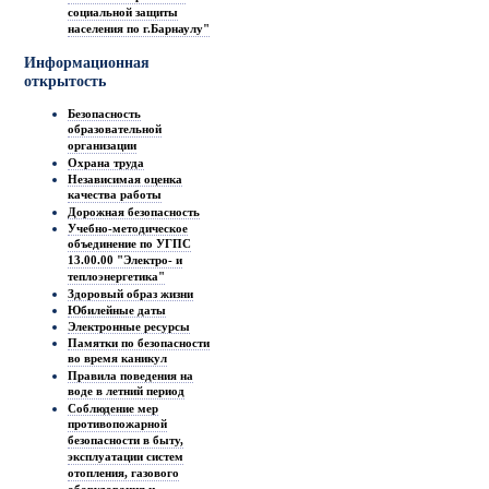
социальной защиты
населения по г.Барнаулу"
Информационная
открытость
Безопасность
образовательной
организации
Охрана труда
Независимая оценка
качества работы
Дорожная безопасность
Учебно-методическое
объединение по УГПС
13.00.00 "Электро- и
теплоэнергетика"
Здоровый образ жизни
Юбилейные даты
Электронные ресурсы
Памятки по безопасности
во время каникул
Правила поведения на
воде в летний период
Соблюдение мер
противопожарной
безопасности в быту,
эксплуатации систем
отопления, газового