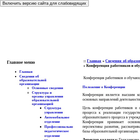
Включить версию сайта для слабовидящих
::
Главная
»
Сведения об образо
Главное меню
»
Конференция работников и об
Главная
Сведения об
Конференция работников и обучаю
образовательной
организации
Положение о Конференции
Основные сведения
Структура и
Конференция является высшим ко
органы управления
основных направлений деятельности
образовательной
организацией
Цель конференции работников и о
Структура
процесса к реализации государст
управления
образовательного процесса в учреж
Автомобильное
Конференция принимает основны
отделение
перспективы развития, рассматрив
Профессионально-
базы образовательной организации.
педагогическое
отделение
Директор колледжа:
Гражданкина