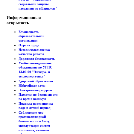
социальной защиты
населения по г.Барнаулу"
Информационная
открытость
Безопасность
образовательной
организации
Охрана труда
Независимая оценка
качества работы
Дорожная безопасность
Учебно-методическое
объединение по УГПС
13.00.00 "Электро- и
теплоэнергетика"
Здоровый образ жизни
Юбилейные даты
Электронные ресурсы
Памятки по безопасности
во время каникул
Правила поведения на
воде в летний период
Соблюдение мер
противопожарной
безопасности в быту,
эксплуатации систем
отопления, газового