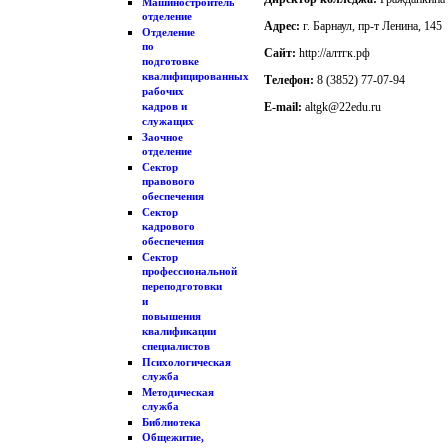
Машиностроительное
отделение
Адрес:
г. Барнаул, пр-т Ленина, 145
Отделение
по
Сайт:
http://алтгк.рф
подготовке
квалифицированных
Телефон:
8 (3852) 77-07-94
рабочих
E-mail:
altgk@22edu.ru
кадров и
служащих
Заочное
отделение
Сектор
правового
обеспечения
Сектор
кадрового
обеспечения
Сектор
профессиональной
переподготовки
и
повышения
квалификации
специалистов
Психологическая
служба
Методическая
служба
Библиотека
Общежитие,