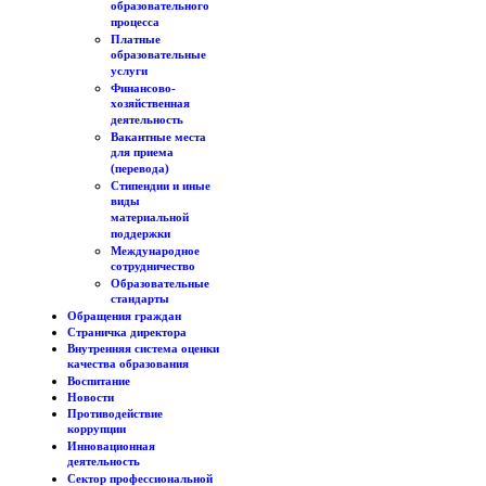
образовательного
процесса
Платные
образовательные
услуги
Финансово-
хозяйственная
деятельность
Вакантные места
для приема
(перевода)
Стипендии и иные
виды
материальной
поддержки
Международное
сотрудничество
Образовательные
стандарты
Обращения граждан
Страничка директора
Внутренняя система оценки
качества образования
Воспитание
Новости
Противодействие
коррупции
Инновационная
деятельность
Сектор профессиональной