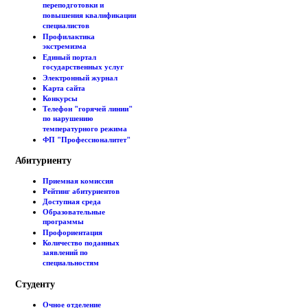
переподготовки и
повышения квалификации
специалистов
Профилактика
экстремизма
Единый портал
государственных услуг
Электронный журнал
Карта сайта
Конкурсы
Телефон "горячей линии"
по нарушению
температурного режима
ФП "Профессионалитет"
Абитуриенту
Приемная комиссия
Рейтинг абитуриентов
Доступная среда
Образовательные
программы
Профориентация
Количество поданных
заявлений по
специальностям
Студенту
Очное отделение