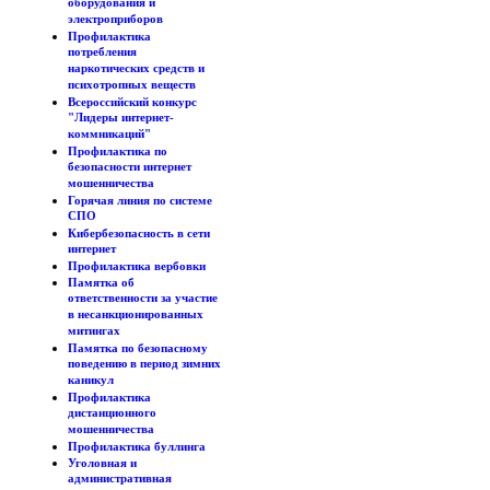
оборудования и
электроприборов
Профилактика
потребления
наркотических средств и
психотропных веществ
Всероссийский конкурс
"Лидеры интернет-
коммникаций"
Профилактика по
безопасности интернет
мошенничества
Горячая линия по системе
СПО
Кибербезопасность в сети
интернет
Профилактика вербовки
Памятка об
ответственности за участие
в несанкционированных
митингах
Памятка по безопасному
поведению в период зимних
каникул
Профилактика
дистанционного
мошенничества
Профилактика буллинга
Уголовная и
административная