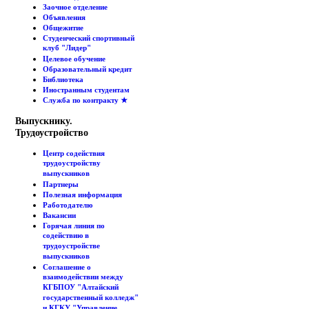
Заочное отделение
Объявления
Общежитие
Студенческий спортивный
клуб "Лидер"
Целевое обучение
Образовательный кредит
Библиотека
Иностранным студентам
Служба по контракту ★
Выпускнику.
Трудоустройство
Центр содействия
трудоустройству
выпускников
Партнеры
Полезная информация
Работодателю
Вакансии
Горячая линия по
содействию в
трудоустройстве
выпускников
Соглашение о
взаимодействии между
КГБПОУ "Алтайский
государственный колледж"
и КГКУ "Управление