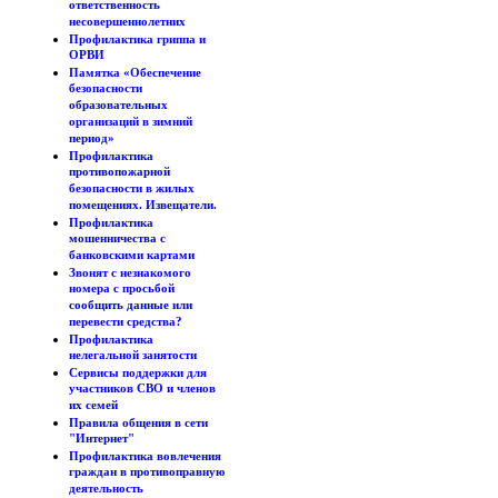
ответственность
несовершеннолетних
Профилактика гриппа и
ОРВИ
Памятка «Обеспечение
безопасности
образовательных
организаций в зимний
период»
Профилактика
противопожарной
безопасности в жилых
помещениях. Извещатели.
Профилактика
мошенничества с
банковскими картами
Звонят с незнакомого
номера с просьбой
сообщить данные или
перевести средства?
Профилактика
нелегальной занятости
Сервисы поддержки для
участников СВО и членов
их семей
Правила общения в сети
"Интернет"
Профилактика вовлечения
граждан в противоправную
деятельность