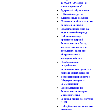
13.00.00 "Электро- и
теплоэнергетика"
Здоровый образ жизни
Юбилейные даты
Электронные ресурсы
Памятки по безопасности
во время каникул
Правила поведения на
воде в летний период
Соблюдение мер
противопожарной
безопасности в быту,
эксплуатации систем
отопления, газового
оборудования и
электроприборов
Профилактика
потребления
наркотических средств и
психотропных веществ
Всероссийский конкурс
"Лидеры интернет-
коммникаций"
Профилактика по
безопасности интернет
мошенничества
Горячая линия по системе
СПО
Кибербезопасность в сети
интернет