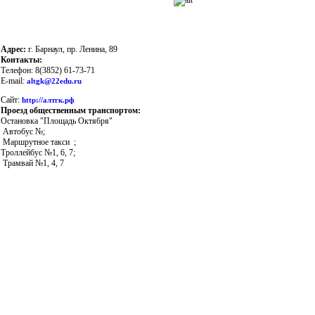
Адрес:
г. Барнаул, пр. Ленина, 89
Контакты:
Телефон: 8(3852) 61-73-71
E-mail:
altgk@22edu.ru
Сайт:
http://алтгк.рф
Проезд общественным транспортом:
Остановка "Площадь Октября"
Автобус №;
Маршрутное такси ;
Троллейбус №1, 6, 7;
Трамвай №1, 4, 7