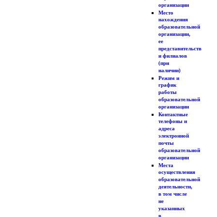
организации
Место
нахождения
образовательной
организации,
ее
представительств
и филиалов
(при
наличии)
Режим и
график
работы
образовательной
организации
Контактные
телефоны и
адреса
электронной
почты
образовательной
организации
Места
осуществления
образовательной
деятельности,
в том числе
не
указанных
в