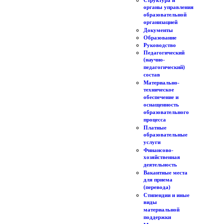
Структура и
органы управления
образовательной
организацией
Документы
Образование
Руководство
Педагогический
(научно-
педагогический)
состав
Материально-
техническое
обеспечение и
оснащенность
образовательного
процесса
Платные
образовательные
услуги
Финансово-
хозяйственная
деятельность
Вакантные места
для приема
(перевода)
Стипендии и иные
виды
материальной
поддержки