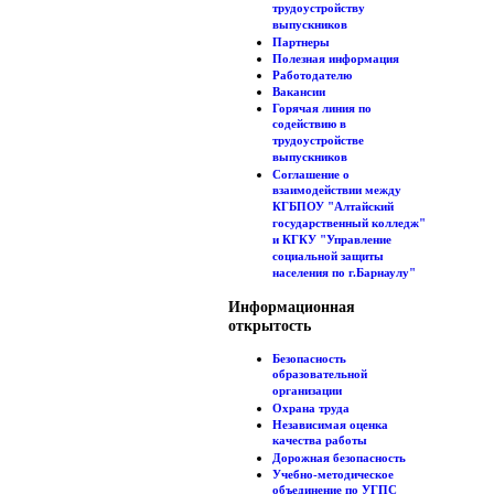
трудоустройству
выпускников
Партнеры
Полезная информация
Работодателю
Вакансии
Горячая линия по
содействию в
трудоустройстве
выпускников
Соглашение о
взаимодействии между
КГБПОУ "Алтайский
государственный колледж"
и КГКУ "Управление
социальной защиты
населения по г.Барнаулу"
Информационная
открытость
Безопасность
образовательной
организации
Охрана труда
Независимая оценка
качества работы
Дорожная безопасность
Учебно-методическое
объединение по УГПС