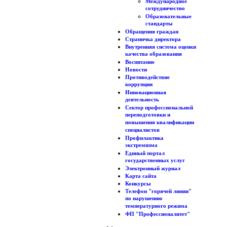
Международное
сотрудничество
Образовательные
стандарты
Обращения граждан
Страничка директора
Внутренняя система оценки
качества образования
Воспитание
Новости
Противодействие
коррупции
Инновационная
деятельность
Сектор профессиональной
переподготовки и
повышения квалификации
специалистов
Профилактика
экстремизма
Единый портал
государственных услуг
Электронный журнал
Карта сайта
Конкурсы
Телефон "горячей линии"
по нарушению
температурного режима
ФП "Профессионалитет"