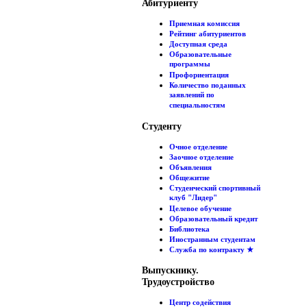
Абитуриенту
Приемная комиссия
Рейтинг абитуриентов
Доступная среда
Образовательные
программы
Профориентация
Количество поданных
заявлений по
специальностям
Студенту
Очное отделение
Заочное отделение
Объявления
Общежитие
Студенческий спортивный
клуб "Лидер"
Целевое обучение
Образовательный кредит
Библиотека
Иностранным студентам
Служба по контракту ★
Выпускнику.
Трудоустройство
Центр содействия