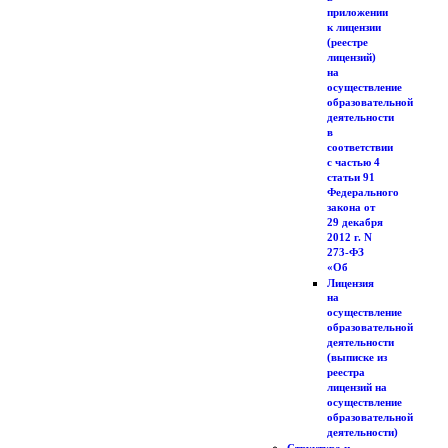
приложении
к лицензии
(реестре
лицензий)
на
осуществление
образовательной
деятельности
в
соответствии
с частью 4
статьи 91
Федерального
закона от
29 декабря
2012 г. N
273-ФЗ
«Об
Лицензия
на
осуществление
образовательной
деятельности
(выписке из
реестра
лицензий на
осуществление
образовательной
деятельности)