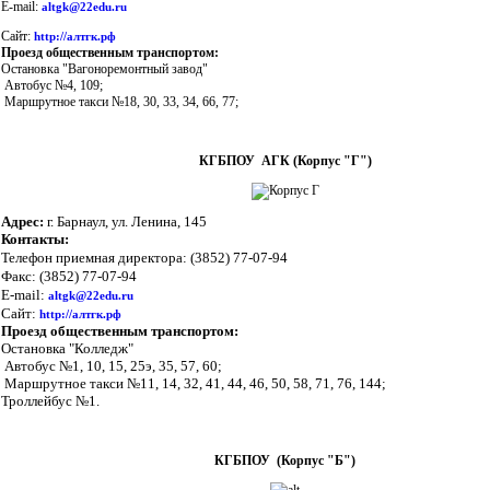
E-mail:
altgk@22edu.ru
Сайт:
http://алтгк.рф
Проезд общественным транспортом:
Остановка "Вагоноремонтный завод"
Автобус №4, 109;
Маршрутное такси №18, 30, 33, 34, 66, 77;
КГБПОУ АГК (Корпус "Г")
Адрес:
г. Барнаул, ул. Ленина, 145
Контакты:
Телефон приемная директора: (3852) 77-07-94
Факс: (3852) 77-07-94
E-mail:
altgk@22edu.ru
Сайт:
http://алтгк.рф
Проезд общественным транспортом:
Остановка "Колледж"
Автобус №1, 10, 15, 25э, 35, 57, 60;
Маршрутное такси №11, 14, 32, 41, 44, 46, 50, 58, 71, 76, 144;
Троллейбус №1.
КГБПОУ (Корпус "Б")