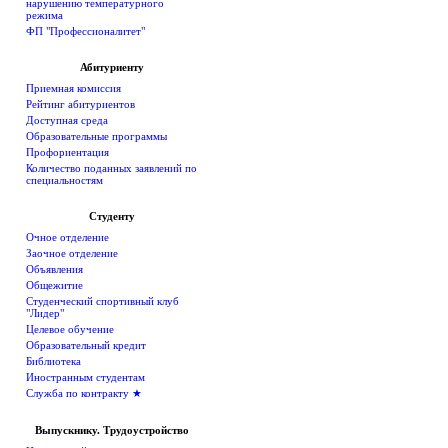
нарушению температурного
режима
ФП "Профессионалитет"
Абитуриенту
Приемная комиссия
Рейтинг абитуриентов
Доступная среда
Образовательные программы
Профориентация
Количество поданных заявлений по
специальностям
Студенту
Очное отделение
Заочное отделение
Объявления
Общежитие
Студенческий спортивный клуб
"Лидер"
Целевое обучение
Образовательный кредит
Библиотека
Иностранным студентам
Служба по контракту ★
Выпускнику. Трудоустройство