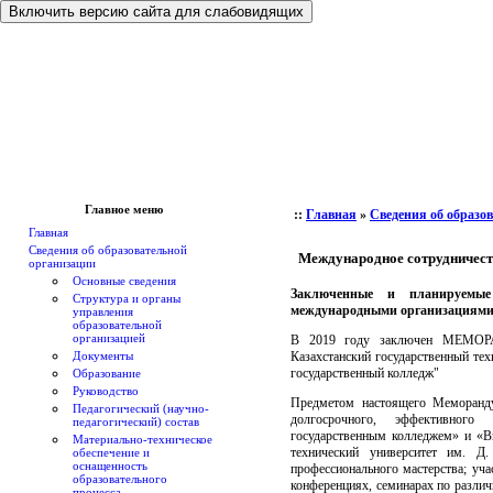
Включить версию сайта для слабовидящих
Главное меню
::
Главная
»
Сведения об образо
Главная
Сведения об образовательной
Международное сотрудничес
организации
Основные сведения
Заключенные и планируемы
Структура и органы
международными организациями 
управления
образовательной
организацией
В 2019 году заключен МЕМОР
Документы
Казахстанский государственный те
государственный колледж"
Образование
Руководство
Предметом настоящего Меморандум
Педагогический (научно-
долгосрочного, эффективного
педагогический) состав
государственным колледжем» и «В
Материально-техническое
технический университет им. Д.
обеспечение и
оснащенность
профессионального мастерства; уч
образовательного
конференциях, семинарах по разли
процесса