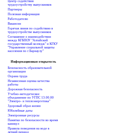
Центр содействия
трудоустройству выпускников
Партнеры
Полезная информация
Работодателю
Вакансии
Горячая линия по содействию в
трудоустройстве выпускников
Соглашение о взаимодействии
между КГБПОУ "Алтайский
государственный колледж" и КГКУ
"Управление социальной защиты
населения по г.Барнаулу"
Информационная открытость
Безопасность образовательной
организации
Охрана труда
Независимая оценка качества
работы
Дорожная безопасность
Учебно-методическое
объединение по УГПС 13.00.00
"Электро- и теплоэнергетика"
Здоровый образ жизни
Юбилейные даты
Электронные ресурсы
Памятки по безопасности во время
каникул
Правила поведения на воде в
летний период