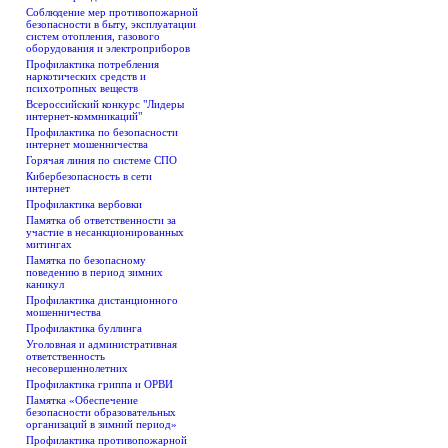
Соблюдение мер противопожарной
безопасности в быту, эксплуатации
систем отопления, газового
оборудования и электроприборов
Профилактика потребления
наркотических средств и
психотропных веществ
Всероссийский конкурс "Лидеры
интернет-коммникаций"
Профилактика по безопасности
интернет мошенничества
Горячая линия по системе СПО
Кибербезопасность в сети
интернет
Профилактика вербовки
Памятка об ответственности за
участие в несанкционированных
митингах
Памятка по безопасному
поведению в период зимних
каникул
Профилактика дистанционного
мошенничества
Профилактика буллинга
Уголовная и административная
ответственность
несовершеннолетних
Профилактика гриппа и ОРВИ
Памятка «Обеспечение
безопасности образовательных
организаций в зимний период»
Профилактика противопожарной