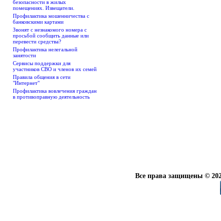
безопасности в жилых
помещениях. Извещатели.
Профилактика мошенничества с
банковскими картами
Звонят с незнакомого номера с
просьбой сообщить данные или
перевести средства?
Профилактика нелегальной
занятости
Сервисы поддержки для
участников СВО и членов их семей
Правила общения в сети
"Интернет"
Профилактика вовлечения граждан
в противоправную деятельность
Все права защищены © 202