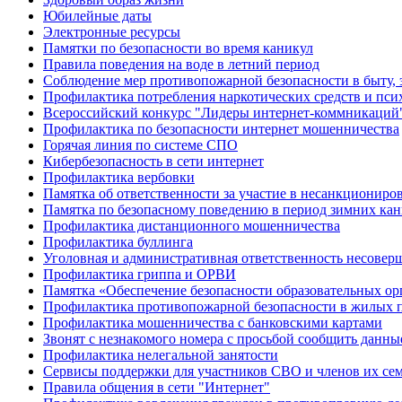
Юбилейные даты
Электронные ресурсы
Памятки по безопасности во время каникул
Правила поведения на воде в летний период
Соблюдение мер противопожарной безопасности в быту, 
Профилактика потребления наркотических средств и пс
Всероссийский конкурс "Лидеры интернет-коммникаций
Профилактика по безопасности интернет мошенничества
Горячая линия по системе СПО
Кибербезопасность в сети интернет
Профилактика вербовки
Памятка об ответственности за участие в несанкционир
Памятка по безопасному поведению в период зимних ка
Профилактика дистанционного мошенничества
Профилактика буллинга
Уголовная и административная ответственность несове
Профилактика гриппа и ОРВИ
Памятка «Обеспечение безопасности образовательных ор
Профилактика противопожарной безопасности в жилых 
Профилактика мошенничества с банковскими картами
Звонят с незнакомого номера с просьбой сообщить данны
Профилактика нелегальной занятости
Сервисы поддержки для участников СВО и членов их се
Правила общения в сети "Интернет"