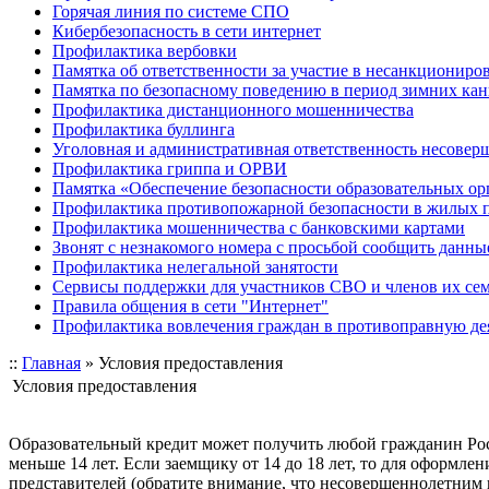
Горячая линия по системе СПО
Кибербезопасность в сети интернет
Профилактика вербовки
Памятка об ответственности за участие в несанкционир
Памятка по безопасному поведению в период зимних ка
Профилактика дистанционного мошенничества
Профилактика буллинга
Уголовная и административная ответственность несове
Профилактика гриппа и ОРВИ
Памятка «Обеспечение безопасности образовательных ор
Профилактика противопожарной безопасности в жилых 
Профилактика мошенничества с банковскими картами
Звонят с незнакомого номера с просьбой сообщить данны
Профилактика нелегальной занятости
Сервисы поддержки для участников СВО и членов их се
Правила общения в сети "Интернет"
Профилактика вовлечения граждан в противоправную де
::
Главная
»
Условия предоставления
Условия предоставления
Образовательный кредит может получить любой гражданин Ро
меньше 14 лет. Если заемщику от 14 до 18 лет, то для оформле
представителей (обратите внимание, что несовершеннолетним п