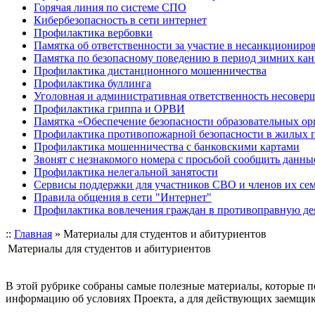
Горячая линия по системе СПО
Кибербезопасность в сети интернет
Профилактика вербовки
Памятка об ответственности за участие в несанкционир
Памятка по безопасному поведению в период зимних ка
Профилактика дистанционного мошенничества
Профилактика буллинга
Уголовная и административная ответственность несове
Профилактика гриппа и ОРВИ
Памятка «Обеспечение безопасности образовательных ор
Профилактика противопожарной безопасности в жилых 
Профилактика мошенничества с банковскими картами
Звонят с незнакомого номера с просьбой сообщить данны
Профилактика нелегальной занятости
Сервисы поддержки для участников СВО и членов их се
Правила общения в сети "Интернет"
Профилактика вовлечения граждан в противоправную де
::
Главная
»
Материалы для студентов и абитуриентов
Материалы для студентов и абитуриентов
В этой рубрике собраны самые полезные материалы, которые
информацию об условиях Проекта, а для действующих заемщик