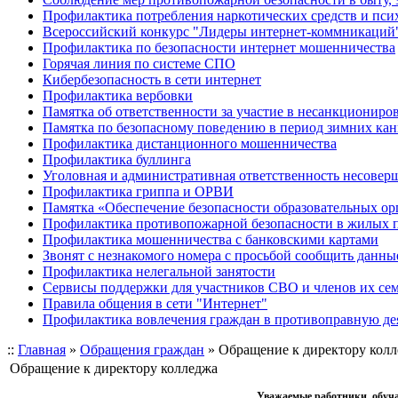
Профилактика потребления наркотических средств и пс
Всероссийский конкурс "Лидеры интернет-коммникаций
Профилактика по безопасности интернет мошенничества
Горячая линия по системе СПО
Кибербезопасность в сети интернет
Профилактика вербовки
Памятка об ответственности за участие в несанкционир
Памятка по безопасному поведению в период зимних ка
Профилактика дистанционного мошенничества
Профилактика буллинга
Уголовная и административная ответственность несове
Профилактика гриппа и ОРВИ
Памятка «Обеспечение безопасности образовательных ор
Профилактика противопожарной безопасности в жилых 
Профилактика мошенничества с банковскими картами
Звонят с незнакомого номера с просьбой сообщить данны
Профилактика нелегальной занятости
Сервисы поддержки для участников СВО и членов их се
Правила общения в сети "Интернет"
Профилактика вовлечения граждан в противоправную де
::
Главная
»
Обращения граждан
»
Обращение к директору кол
Обращение к директору колледжа
Уважаемые работники, обуча