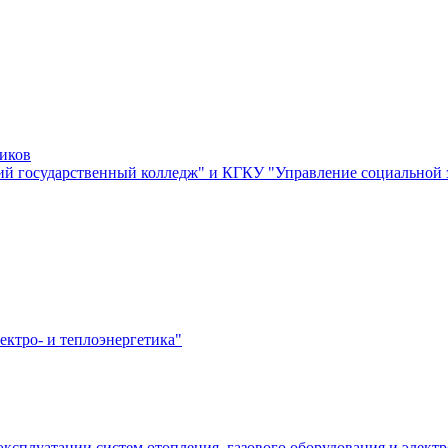
ников
й государственный колледж" и КГКУ "Управление социальной
ектро- и теплоэнергетика"
эксплуатации систем отопления, газового оборудования и элект