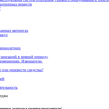
ихотропных веществ
"
ованных митингах
никул
ршеннолетних
ганизаций в зимний период»
помещениях. Извещатели.
е или перевести средства?
мей
ятельность
леджа
ющиеся, родители и законные представители!