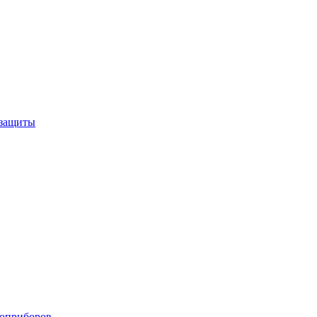
 защиты
роприборов