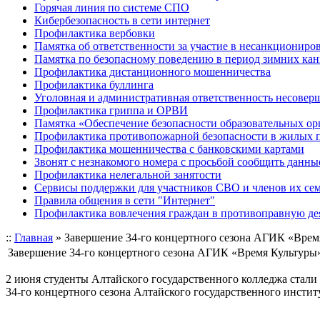
Горячая линия по системе СПО
Кибербезопасность в сети интернет
Профилактика вербовки
Памятка об ответственности за участие в несанкционир
Памятка по безопасному поведению в период зимних ка
Профилактика дистанционного мошенничества
Профилактика буллинга
Уголовная и административная ответственность несове
Профилактика гриппа и ОРВИ
Памятка «Обеспечение безопасности образовательных ор
Профилактика противопожарной безопасности в жилых 
Профилактика мошенничества с банковскими картами
Звонят с незнакомого номера с просьбой сообщить данны
Профилактика нелегальной занятости
Сервисы поддержки для участников СВО и членов их се
Правила общения в сети "Интернет"
Профилактика вовлечения граждан в противоправную де
::
Главная
»
Завершение 34-го концертного сезона АГИК «Врем
Завершение 34-го концертного сезона АГИК «Время Культуры
2 июня студенты Алтайского государственного колледжа стали
34-го концертного сезона Алтайского государственного инсти