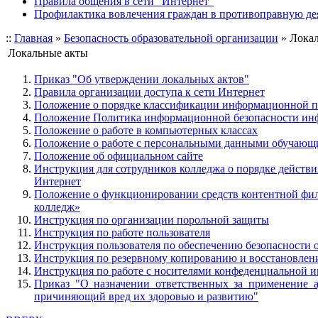
Правила общения в сети "Интернет"
Профилактика вовлечения граждан в противоправную де
::
Главная
»
Безопасность образовательной организации
»
Лока
Локальные акты
Приказ "Об утверждении локальных актов"
Правила организации доступа к сети Интернет
Положение о порядке классификации информационной п
Положение Политика информационной безопасности ин
Положение о работе в компьютерных классах
Положение о работе с персональными данными обучающ
Положение об официальном сайте
Инструкция для сотрудников колледжа о порядке действ
Интернет
Положение о функционировании средств контентной фи
колледж»
Инструкция по организации порольной защиты
Инструкция по работе пользователя
Инструкция пользователя по обеспечению безопасности
Инструкция по резервному копированию и восстановле
Инструкция по работе с носителями конфеденциальной 
Приказ "О назначении ответственных за применение 
причиняющий вред их здоровью и развитию"