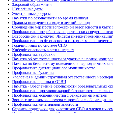
Здоровый образ жизни
Юбилейные даты
Электронные ресурсы
Памятки по безопасности во время каникул
Правила поведения на воде в летний период
Соблюдение мер противопожарной безопасности в быту, 
Профилактика потребления наркотических средств и пс
Всероссийский конкурс "Лидеры интернет-коммникаций
Профилактика по безопасности интернет мошенничества
Горячая линия по системе СПО
Кибербезопасность в сети интернет
Профилактика вербовки
Памятка об ответственности за участие в несанкционир
Памятка по безопасному поведению в период зимних ка
Профилактика дистанционного мошенничества
Профилактика буллинга
Уголовная и административная ответственность несове
Профилактика гриппа и ОРВИ
Памятка «Обеспечение безопасности образовательных ор
Профилактика противопожарной безопасности в жилых 
Профилактика мошенничества с банковскими картами
Звонят с незнакомого номера с просьбой сообщить данны
Профилактика нелегальной занятости
Сервисы поддержки для участников СВО и членов их се