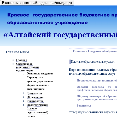
Включить версию сайта для слабовидящих
::
Главная
»
Сведения об образо
Главное меню
Главная
Платные образовательные услуги
Сведения об
образовательной
Порядок оказания платных образо
организации
платных образовательных услуг
Основные сведения
Структура и
Порядок оказания платных о
органы управления
образовательной
Образец договора об о
организацией
профессиональным образова
Документы
Образец договора об образов
Образование
программам дополнительного
Руководство
Педагогический
Реквизиты
(научно-
Утверждение стоимости обучения
педагогический)
состав