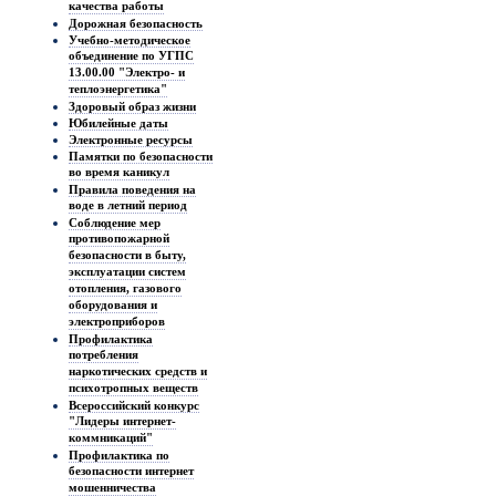
качества работы
Дорожная безопасность
Учебно-методическое
объединение по УГПС
13.00.00 "Электро- и
теплоэнергетика"
Здоровый образ жизни
Юбилейные даты
Электронные ресурсы
Памятки по безопасности
во время каникул
Правила поведения на
воде в летний период
Соблюдение мер
противопожарной
безопасности в быту,
эксплуатации систем
отопления, газового
оборудования и
электроприборов
Профилактика
потребления
наркотических средств и
психотропных веществ
Всероссийский конкурс
"Лидеры интернет-
коммникаций"
Профилактика по
безопасности интернет
мошенничества