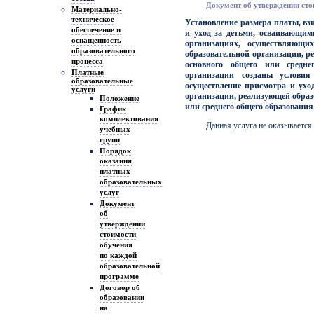
Документ об утверждении сто
Материально-
техническое
Установление размера платы, вз
обеспечение и
и уход за детьми, осваивающим
оснащенность
организациях, осуществляющих
образовательного
образовательной организации, р
процесса
основного общего или средне
Платные
организации созданы услови
образовательные
осуществление присмотра и уход
услуги
организации, реализующей образ
Положение
или среднего общего образования
График
комплектования
Данная услуга не оказывается
учебных
групп
Порядок
оказания
платных
образовательных
услуг
Документ
об
утверждении
стоимости
обучения
по каждой
образовательной
программе
Договор об
образовании
на