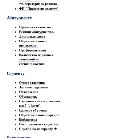
температурного режима
ФП "Профессионалитет"
Абитуриенту
Приемная комиссия
Рейтинг абитуриентов
Доступная среда
Образовательные
программы
Профориентация
Количество поданных
заявлений по
специальностям
Студенту
Очное отделение
Заочное отделение
Объявления
Общежитие
Студенческий спортивный
клуб "Лидер"
Целевое обучение
Образовательный кредит
Библиотека
Иностранным студентам
Служба по контракту ★