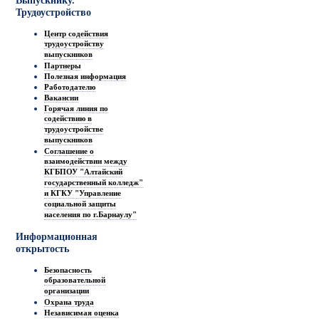
Выпускнику.
Трудоустройство
Центр содействия
трудоустройству
выпускников
Партнеры
Полезная информация
Работодателю
Вакансии
Горячая линия по
содействию в
трудоустройстве
выпускников
Соглашение о
взаимодействии между
КГБПОУ "Алтайский
государственный колледж"
и КГКУ "Управление
социальной защиты
населения по г.Барнаулу"
Информационная
открытость
Безопасность
образовательной
организации
Охрана труда
Независимая оценка