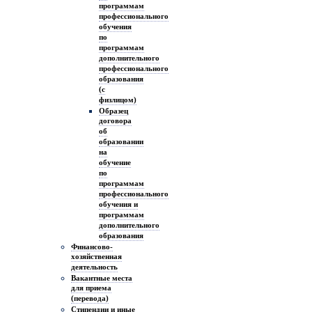
программам
профессионального
обучения
по
программам
дополнительного
профессионального
образования
(с
физлицом)
Образец
договора
об
образовании
на
обучение
по
программам
профессионального
обучения и
программам
дополнительного
образования
Финансово-
хозяйственная
деятельность
Вакантные места
для приема
(перевода)
Стипендии и иные