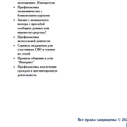
помещениях. Извещатели.
Профилактика
мошенничества с
банковскими картами
Звонят с незнакомого
номера с просьбой
сообщить данные или
перевести средства?
Профилактика
нелегальной занятости
Сервисы поддержки для
участников СВО и членов
их семей
Правила общения в сети
"Интернет"
Профилактика вовлечения
граждан в противоправную
деятельность
Все права защищены © 202