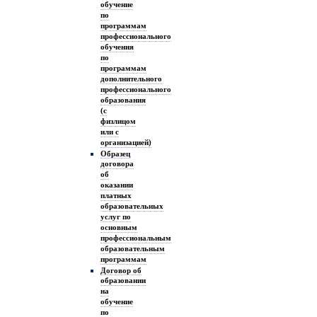
обучение
по
программам
профессионального
обучения
по
программам
дополнительного
профессионального
образования
(с
физлицом
или с
организацией)
Образец
договора
об
оказании
платных
образовательных
услуг по
основным
профессиональным
образовательным
программам
Договор об
образовании
на
обучение
по