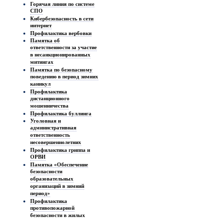
Горячая линия по системе
СПО
Кибербезопасность в сети
интернет
Профилактика вербовки
Памятка об
ответственности за участие
в несанкционированных
митингах
Памятка по безопасному
поведению в период зимних
каникул
Профилактика
дистанционного
мошенничества
Профилактика буллинга
Уголовная и
административная
ответственность
несовершеннолетних
Профилактика гриппа и
ОРВИ
Памятка «Обеспечение
безопасности
образовательных
организаций в зимний
период»
Профилактика
противопожарной
безопасности в жилых