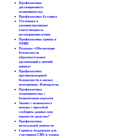
Профилактика
дистанционного
мошенничества
Профилактика буллинга
Уголовная и
административная
ответственность
несовершеннолетних
Профилактика гриппа и
ОРВИ
Памятка «Обеспечение
безопасности
образовательных
организаций в зимний
период»
Профилактика
противопожарной
безопасности в жилых
помещениях. Извещатели.
Профилактика
мошенничества с
банковскими картами
Звонят с незнакомого
номера с просьбой
сообщить данные или
перевести средства?
Профилактика
нелегальной занятости
Сервисы поддержки для
участников СВО и членов