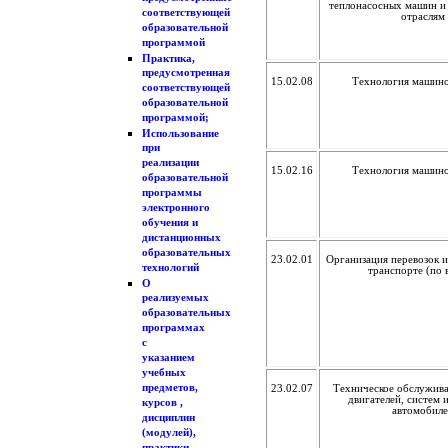
теплонасосных машин и 
соответствующей
отраслям
образовательной
программой
Практика,
предусмотренная
15.02.08
Технология машин
соответствующей
образовательной
программой;
Использование
при
реализации
15.02.16
Технология машин
образовательной
программы
электронного
обучения и
дистанционных
образовательных
23.02.01
Организация перевозок и
технологий
транспорте (по 
О
реализуемых
образовательных
программах
с
указанием
учебных
предметов,
23.02.07
Техническое обслужива
двигателей, систем 
курсов ,
автомобил
дисциплин
(модулей),