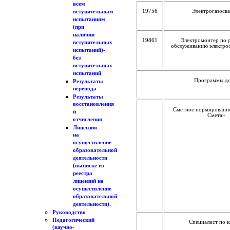
всем
19756
Электрогазосв
вступительным
испытаниям
(при
наличии
19861
Электромонтер по 
вступительных
обслуживанию электро
испытаний)-
без
вступительных
испытаний
Программы до
Результаты
перевода
Результаты
восстановления
Сметное нормировани
и
Смета»
отчисления
Лицензия
на
осуществление
образовательной
деятельности
(выписке из
реестра
лицензий на
осуществление
образовательной
деятельности).
Руководство
Педагогический
Специалист по 
(научно-