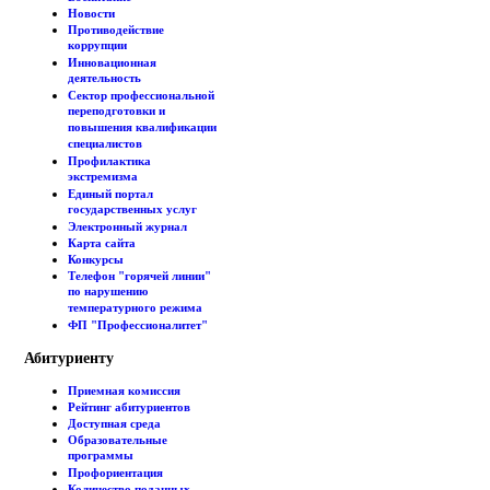
Новости
Противодействие
коррупции
Инновационная
деятельность
Сектор профессиональной
переподготовки и
повышения квалификации
специалистов
Профилактика
экстремизма
Единый портал
государственных услуг
Электронный журнал
Карта сайта
Конкурсы
Телефон "горячей линии"
по нарушению
температурного режима
ФП "Профессионалитет"
Абитуриенту
Приемная комиссия
Рейтинг абитуриентов
Доступная среда
Образовательные
программы
Профориентация
Количество поданных