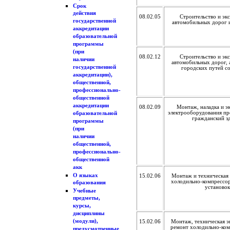
Срок
действия
08.02.05
Строительство и эк
государственной
автомобильных дорог 
аккредитации
образовательной
программы
(при
08.02.12
Строительство и эк
наличии
автомобильных дорог, 
государственной
городских путей с
аккредитации),
общественной,
профессионально-
общественной
аккредитации
08.02.09
Монтаж, наладка и э
электрооборудования п
образовательной
гражданский з
программы
(при
наличии
общественной,
профессионально-
общественной
акк
О языках
15.02.06
Монтаж и техническая 
холодильно-компрессо
образования
установок
Учебные
предметы,
курсы,
дисциплины
(модули),
15.02.06
Монтаж, техническая э
ремонт холодильно-ком
предусмотренные