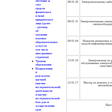
обучение за
08.01.30
Электромонтажник слаб
счет
средств
физического
и (или)
юридического
08.01.31
Электромонтажник электр
лица (далее
электрооборудо
- договор
об
оказании
платных
09.01.04
Наладчик аппаратных 
образовательных
средств инфокоммуника
услуг) (в
том числе
иностранных
студентов)
13.01.10
Электромонтер по 
Уровень
обслуживанию электрооб
образования
отраслям)
Направления
и
результаты
научной
23.01.17
Мастер по ремонту и 
(научно-
автомобил
исследовательской)
деятельности
и научно-
исследовательской
базе для ее
Прог
осуществления
(для