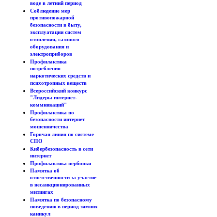
воде в летний период
Соблюдение мер
противопожарной
безопасности в быту,
эксплуатации систем
отопления, газового
оборудования и
электроприборов
Профилактика
потребления
наркотических средств и
психотропных веществ
Всероссийский конкурс
"Лидеры интернет-
коммникаций"
Профилактика по
безопасности интернет
мошенничества
Горячая линия по системе
СПО
Кибербезопасность в сети
интернет
Профилактика вербовки
Памятка об
ответственности за участие
в несанкционированных
митингах
Памятка по безопасному
поведению в период зимних
каникул