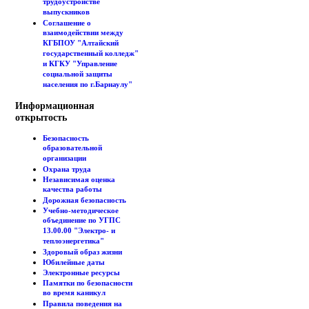
трудоустройстве
выпускников
Соглашение о
взаимодействии между
КГБПОУ "Алтайский
государственный колледж"
и КГКУ "Управление
социальной защиты
населения по г.Барнаулу"
Информационная
открытость
Безопасность
образовательной
организации
Охрана труда
Независимая оценка
качества работы
Дорожная безопасность
Учебно-методическое
объединение по УГПС
13.00.00 "Электро- и
теплоэнергетика"
Здоровый образ жизни
Юбилейные даты
Электронные ресурсы
Памятки по безопасности
во время каникул
Правила поведения на