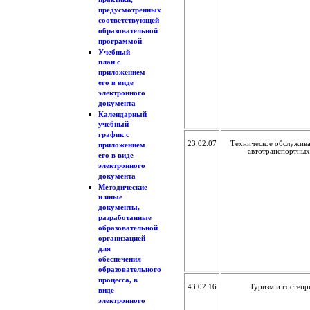
практики,
предусмотренных
соответствующей
образовательной
программой
Учебный
план с
приложением
его в виде
электронного
документа
Календарный
учебный
график с
23.02.07
Техническое обслужива
приложением
автотранспортных
его в виде
электронного
документа
Методические
и иные
документы,
разработанные
образовательной
организацией
для
обеспечения
образовательного
процесса, в
43.02.16
Туризм и гостепр
виде
электронного