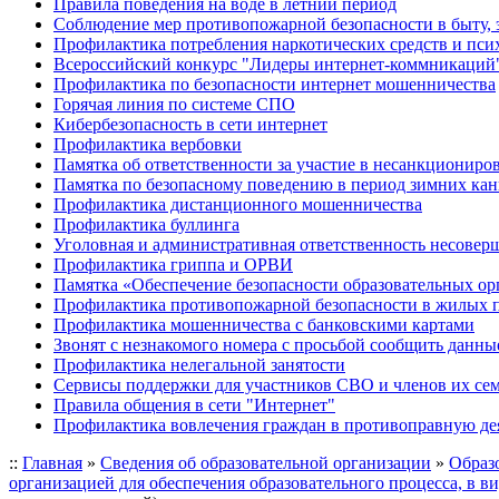
Правила поведения на воде в летний период
Соблюдение мер противопожарной безопасности в быту, 
Профилактика потребления наркотических средств и пс
Всероссийский конкурс "Лидеры интернет-коммникаций
Профилактика по безопасности интернет мошенничества
Горячая линия по системе СПО
Кибербезопасность в сети интернет
Профилактика вербовки
Памятка об ответственности за участие в несанкционир
Памятка по безопасному поведению в период зимних ка
Профилактика дистанционного мошенничества
Профилактика буллинга
Уголовная и административная ответственность несове
Профилактика гриппа и ОРВИ
Памятка «Обеспечение безопасности образовательных ор
Профилактика противопожарной безопасности в жилых 
Профилактика мошенничества с банковскими картами
Звонят с незнакомого номера с просьбой сообщить данны
Профилактика нелегальной занятости
Сервисы поддержки для участников СВО и членов их се
Правила общения в сети "Интернет"
Профилактика вовлечения граждан в противоправную де
::
Главная
»
Сведения об образовательной организации
»
Образ
организацией для обеспечения образовательного процесса, в в