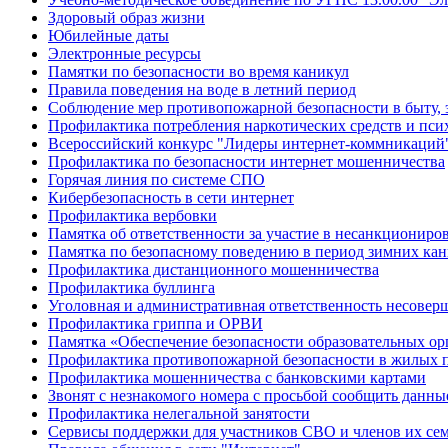
Здоровый образ жизни
Юбилейные даты
Электронные ресурсы
Памятки по безопасности во время каникул
Правила поведения на воде в летний период
Соблюдение мер противопожарной безопасности в быту, 
Профилактика потребления наркотических средств и пс
Всероссийский конкурс "Лидеры интернет-коммникаций
Профилактика по безопасности интернет мошенничества
Горячая линия по системе СПО
Кибербезопасность в сети интернет
Профилактика вербовки
Памятка об ответственности за участие в несанкционир
Памятка по безопасному поведению в период зимних ка
Профилактика дистанционного мошенничества
Профилактика буллинга
Уголовная и административная ответственность несове
Профилактика гриппа и ОРВИ
Памятка «Обеспечение безопасности образовательных ор
Профилактика противопожарной безопасности в жилых 
Профилактика мошенничества с банковскими картами
Звонят с незнакомого номера с просьбой сообщить данны
Профилактика нелегальной занятости
Сервисы поддержки для участников СВО и членов их се