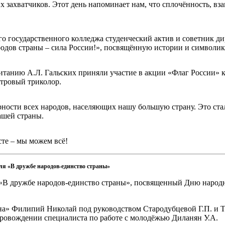
 захватчиков. Этот день напоминает нам, что сплочённость, в
о государственного колледжа студенческий актив и советник ди
дов страны – сила России!», посвящённую истории и символик
итанию А.Л. Гальских приняли участие в акции «Флаг России» 
етровый триколор.
рности всех народов, населяющих нашу большую страну. Это ста
ашей страны.
сте – мы можем всё!
ля «В дружбе народов-единство страны»
 «В дружбе народов-единство страны», посвященный Дню народ
на» Филипий Николай под руководством Стародубцевой Г.П. и 
провождении специалиста по работе с молодёжью Диланян У.А.