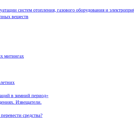
уатации систем отопления, газового оборудования и электропри
опных веществ
ых митингах
олетних
заций в зимний период»
ениях. Извещатели.
 перевести средства?