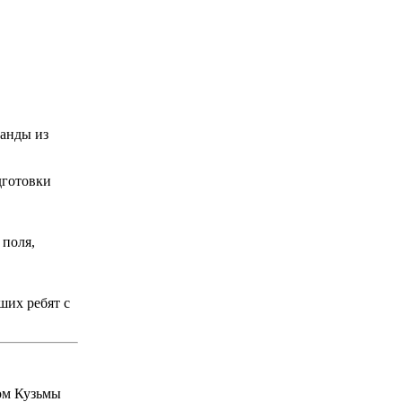
манды из
дготовки
 поля,
ших ребят с
вом Кузьмы