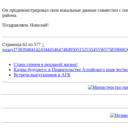
Он продемонстрировал свои вокальные данные совместно с п
района.
Поздравляем, Николай!
Страница 62 из 577
<
назад
37
38
39
40
41
42
43
44
45
46
47
48
49
50
51
52
53
54
55
56
57
58
59
60
61
Стань героем в реальной жизни!
Кадры будущего: в Правительстве Алтайского края чест
Встреча выпускников в АГК