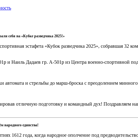
ность
али себя на «Кубке разведчика 2025!»
спортивная эстафета «Кубок разведчика 2025», собравшая 32 ко
1р и Наиль Дадаев гр. А-501р из Центра военно-спортивной по
и автомата и стрельбы до марш-броска с преодолением минного
ировав отличную подготовку и командный дух! Поздравляем на
ём народного единства!
бытиях 1612 года, когда народное ополчение под предводительст