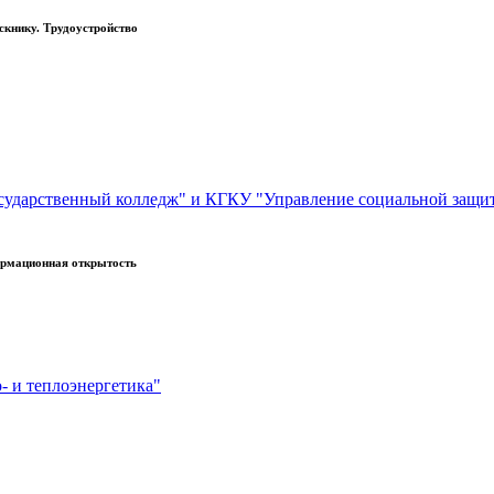
книку. Трудоустройство
сударственный колледж" и КГКУ "Управление социальной защи
рмационная открытость
- и теплоэнергетика"