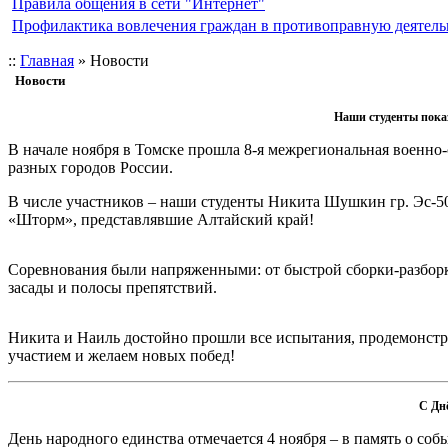
Правила общения в сети "Интернет"
Профилактика вовлечения граждан в противоправную деятель
::
Главная
»
Новости
Новости
Наши студенты показ
В начале ноября в Томске прошла 8-я межрегиональная военно-
разных городов России.
В числе участников – наши студенты Никита Шушкин гр. Эс-50
«Шторм», представлявшие Алтайский край!
Соревнования были напряженными: от быстрой сборки-разборк
засады и полосы препятствий.
Никита и Наиль достойно прошли все испытания, продемонстр
участием и желаем новых побед!
С Дн
День народного единства отмечается 4 ноября – в память о со