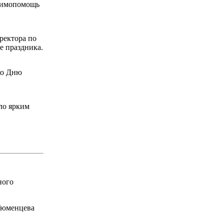
заимопомощь
ректора по
е праздника.
ко Дню
ло ярким
ного
Тюменцева