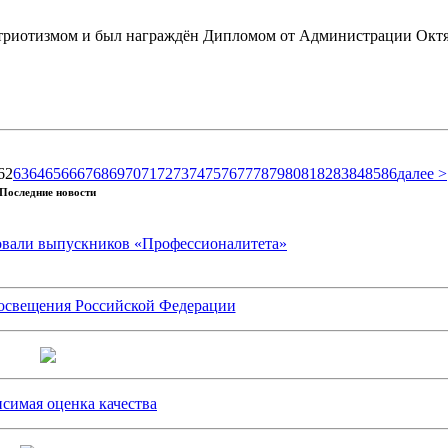
атриотизмом и был награждён Дипломом от Администрации Октя
62
63
64
65
66
67
68
69
70
71
72
73
74
75
76
77
78
79
80
81
82
83
84
85
86
далее >
Последние новости
вовали выпускников «Профессионалитета»