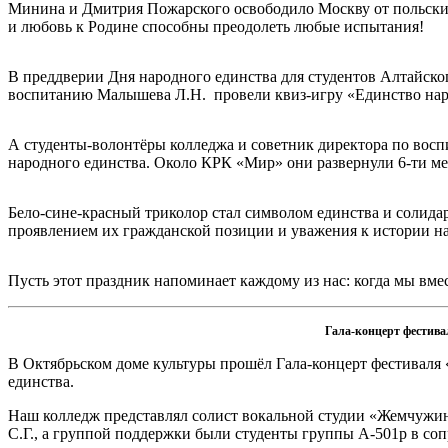
Минина и Дмитрия Пожарского освободило Москву от польских
и любовь к Родине способны преодолеть любые испытания!
В преддверии Дня народного единства для студентов Алтайског
воспитанию Малышева Л.Н. провели квиз-игру «Единство наро
А студенты-волонтёры колледжа и советник директора по восп
народного единства. Около КРК «Мир» они развернули 6-ти м
Бело-сине-красный триколор стал символом единства и солида
проявлением их гражданской позиции и уважения к истории н
Пусть этот праздник напоминает каждому из нас: когда мы вме
Гала-концерт фестива
В Октябрьском доме культуры прошёл Гала-концерт фестиваля
единства.
Наш колледж представлял солист вокальной студии «Жемчужи
С.Г., а группой поддержки были студенты группы А-501р в со