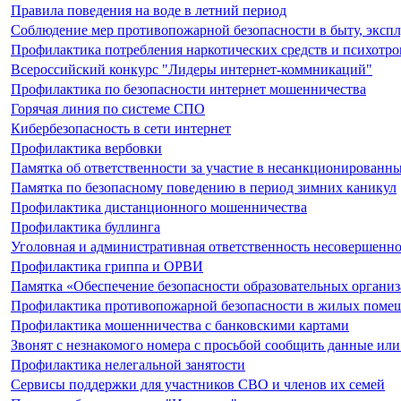
Правила поведения на воде в летний период
Соблюдение мер противопожарной безопасности в быту, экспл
Профилактика потребления наркотических средств и психотр
Всероссийский конкурс "Лидеры интернет-коммникаций"
Профилактика по безопасности интернет мошенничества
Горячая линия по системе СПО
Кибербезопасность в сети интернет
Профилактика вербовки
Памятка об ответственности за участие в несанкционированн
Памятка по безопасному поведению в период зимних каникул
Профилактика дистанционного мошенничества
Профилактика буллинга
Уголовная и административная ответственность несовершенн
Профилактика гриппа и ОРВИ
Памятка «Обеспечение безопасности образовательных органи
Профилактика противопожарной безопасности в жилых помещ
Профилактика мошенничества с банковскими картами
Звонят с незнакомого номера с просьбой сообщить данные или
Профилактика нелегальной занятости
Сервисы поддержки для участников СВО и членов их семей