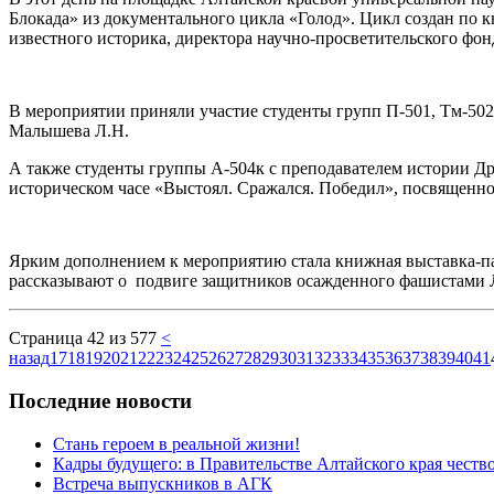
Блокада» из документального цикла «Голод». Цикл создан по к
известного историка, директора научно-просветительского фо
В мероприятии приняли участие студенты групп П-501, Тм-50
Малышева Л.Н.
А также студенты группы А-504к с преподавателем истории Др
историческом часе «Выстоял. Сражался. Победил», посвященно
Ярким дополнением к мероприятию стала книжная выставка-п
рассказывают о подвиге защитников осажденного фашистами Л
Страница 42 из 577
<
назад
17
18
19
20
21
22
23
24
25
26
27
28
29
30
31
32
33
34
35
36
37
38
39
40
41
Последние новости
Стань героем в реальной жизни!
Кадры будущего: в Правительстве Алтайского края чест
Встреча выпускников в АГК