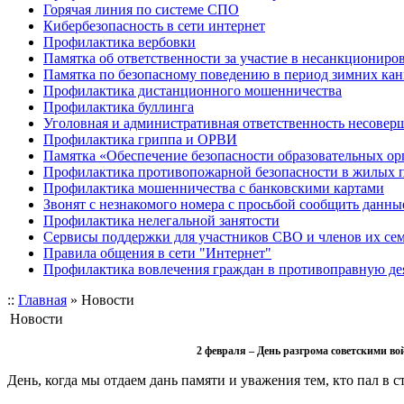
Горячая линия по системе СПО
Кибербезопасность в сети интернет
Профилактика вербовки
Памятка об ответственности за участие в несанкционир
Памятка по безопасному поведению в период зимних ка
Профилактика дистанционного мошенничества
Профилактика буллинга
Уголовная и административная ответственность несове
Профилактика гриппа и ОРВИ
Памятка «Обеспечение безопасности образовательных ор
Профилактика противопожарной безопасности в жилых 
Профилактика мошенничества с банковскими картами
Звонят с незнакомого номера с просьбой сообщить данны
Профилактика нелегальной занятости
Сервисы поддержки для участников СВО и членов их се
Правила общения в сети "Интернет"
Профилактика вовлечения граждан в противоправную де
::
Главная
»
Новости
Новости
2 февраля – День разгрома советскими в
День, когда мы отдаем дань памяти и уважения тем, кто пал в